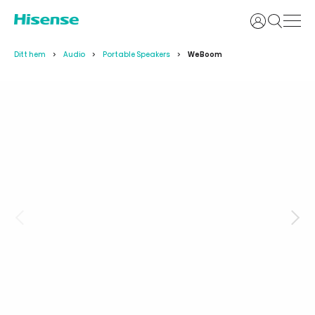
Logga in
Ditt hem
Audio
Portable Speakers
WeBoom