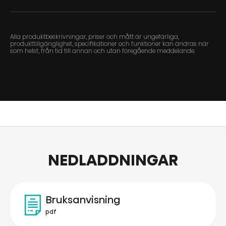
Alla produktbeskrivningar, priser och mått är ungefärliga,
produkttillgänglighet, specifikationer och funktioner kan ändras när
som helst, från tid till annan och utan föregående meddelande.
NEDLADDNINGAR
Bruksanvisning
pdf