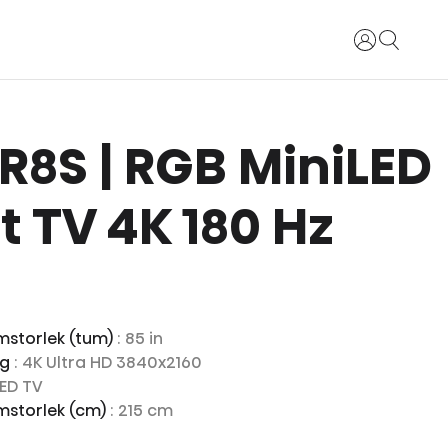
Logga in
 UR8S | RGB MiniLED
 TV 4K 180 Hz
mstorlek (tum)
: 85 in
ng
: 4K Ultra HD 3840x2160
LED TV
mstorlek (cm)
: 215 cm