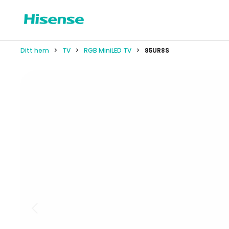
Ditt hem
TV
RGB MiniLED TV
85UR8S