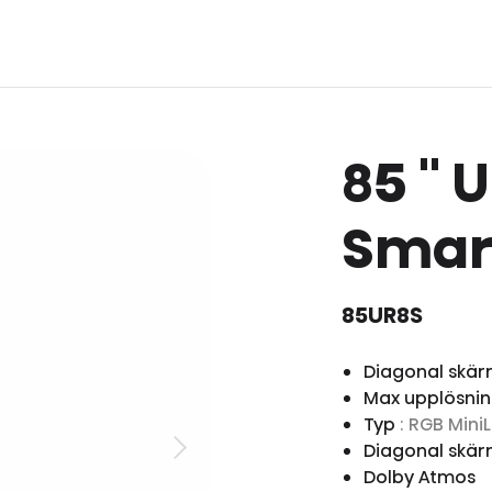
85 ''
Smart
85UR8S
Diagonal skär
Max upplösni
Typ
: RGB Mini
Diagonal skär
Dolby Atmos