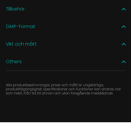
Tillbehör
DMP-format
Vikt och mått
Others
Alla produktbeskrivningar, priser och mått är ungefärliga,
produkttillgänglighet, specifikationer och funktioner kan ändras när
som helst, från tid till annan och utan föregående meddelande.