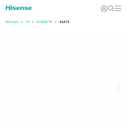
Logga in
Ditt hem
TV
Hi-QLED TV
43A7S