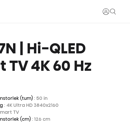
Logga in
E7N | Hi-QLED
 TV 4K 60 Hz
mstorlek (tum)
: 50 in
ng
: 4K Ultra HD 3840x2160
Smart TV
mstorlek (cm)
: 126 cm