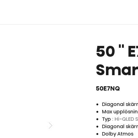
50 '' 
Smart
50E7NQ
Diagonal skär
Max upplösni
Typ
: Hi-QLED 
Diagonal skär
Dolby Atmos